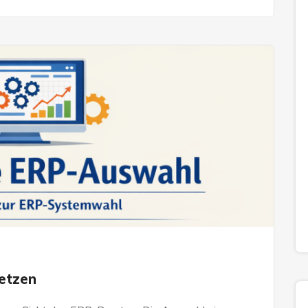
s
etzen